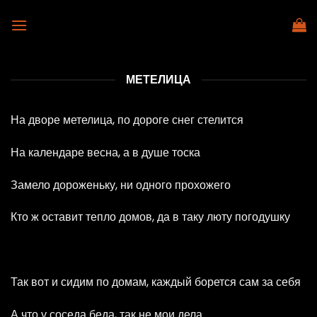
Skip
to
content
МЕТЕЛИЦА
На дворе метелица, по дороге снег стелится
На календаре весна, а в душе тоска
Замело дороженьку, ни одного прохожего
Кто ж оставит тепло домов, да в таку люту погодушку
Так вот и сидим по домам, каждый борется сам за себя
А что у соседа беда, так не мои дела