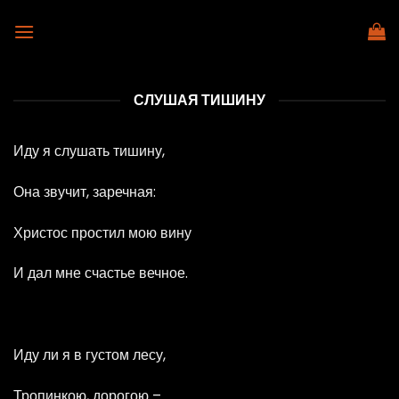
Skip
to
content
СЛУШАЯ ТИШИНУ
Иду я слушать тишину,
Она звучит, заречная:
Христос простил мою вину
И дал мне счастье вечное.
Иду ли я в густом лесу,
Тропинкою, дорогою –